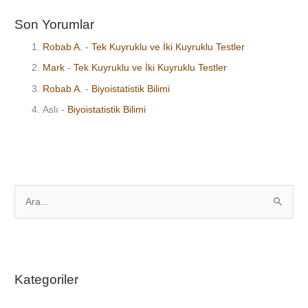
Son Yorumlar
Robab A.
-
Tek Kuyruklu ve İki Kuyruklu Testler
Mark
-
Tek Kuyruklu ve İki Kuyruklu Testler
Robab A.
-
Biyoistatistik Bilimi
Aslı
-
Biyoistatistik Bilimi
S
e
a
r
Kategoriler
c
h