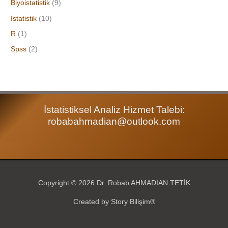
Biyoistatistik
(9)
f
İstatistik
(10)
o
r
R
(1)
:
Spss
(2)
İstatistiksel Analiz Hizmet Talebi:
robabahmadian@outlook.com
Copyright © 2026 Dr. Robab AHMADIAN TETİK
Created by Story Bilişim®