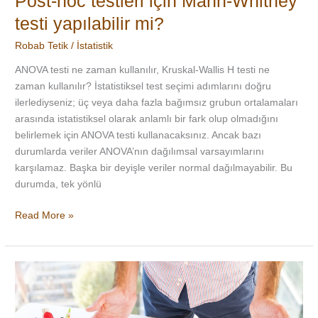
Post-hoc testleri için Mann-Whitney
testi yapılabilir mi?
Robab Tetik
/
İstatistik
ANOVA testi ne zaman kullanılır, Kruskal-Wallis H testi ne
zaman kullanılır? İstatistiksel test seçimi adımlarını doğru
ilerlediyseniz; üç veya daha fazla bağımsız grubun ortalamaları
arasında istatistiksel olarak anlamlı bir fark olup olmadığını
belirlemek için ANOVA testi kullanacaksınız. Ancak bazı
durumlarda veriler ANOVA’nın dağılımsal varsayımlarını
karşılamaz. Başka bir deyişle veriler normal dağılmayabilir. Bu
durumda, tek yönlü
Read More »
Cohen’s
d
Etki
Büyüklüğü