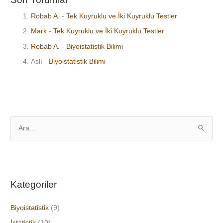
Robab A.
-
Tek Kuyruklu ve İki Kuyruklu Testler
Mark
-
Tek Kuyruklu ve İki Kuyruklu Testler
Robab A.
-
Biyoistatistik Bilimi
Aslı
-
Biyoistatistik Bilimi
S
e
a
r
Kategoriler
c
h
Biyoistatistik
(9)
f
İstatistik
(10)