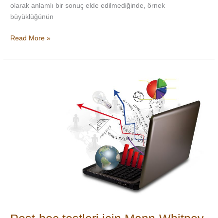
olarak anlamlı bir sonuç elde edilmediğinde, örnek
büyüklüğünün
Read More »
Post-
hoc
testleri
için
Mann-
Whitney
testi
yapılabilir
mi?