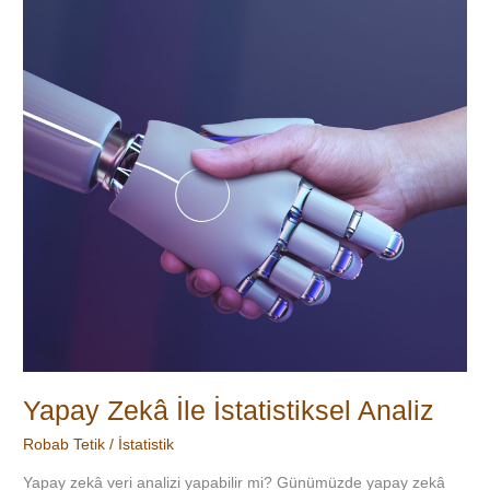
Zekâ
İle
İstatistiksel
Analiz
Yapay Zekâ İle İstatistiksel Analiz
Robab Tetik
/
İstatistik
Yapay zekâ veri analizi yapabilir mi? Günümüzde yapay zekâ