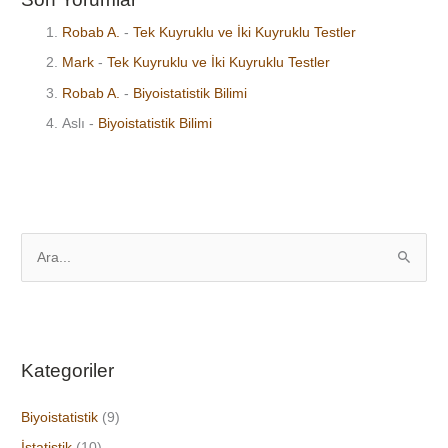
Robab A.
-
Tek Kuyruklu ve İki Kuyruklu Testler
Mark
-
Tek Kuyruklu ve İki Kuyruklu Testler
Robab A.
-
Biyoistatistik Bilimi
Aslı
-
Biyoistatistik Bilimi
S
e
a
r
Kategoriler
c
h
Biyoistatistik
(9)
f
İstatistik
(10)