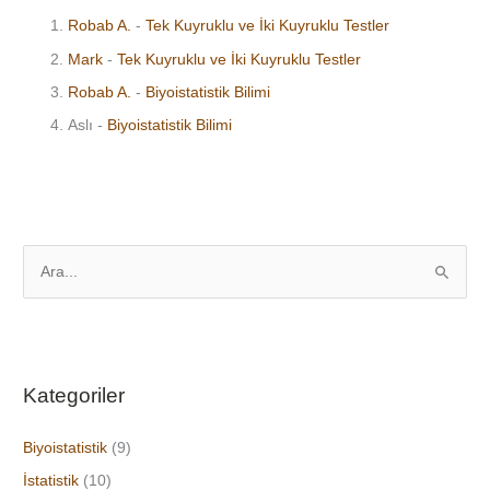
Robab A.
-
Tek Kuyruklu ve İki Kuyruklu Testler
Mark
-
Tek Kuyruklu ve İki Kuyruklu Testler
Robab A.
-
Biyoistatistik Bilimi
Aslı
-
Biyoistatistik Bilimi
S
e
a
r
Kategoriler
c
h
Biyoistatistik
(9)
f
İstatistik
(10)
o