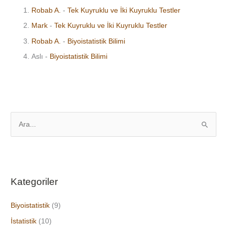
Robab A.
-
Tek Kuyruklu ve İki Kuyruklu Testler
Mark
-
Tek Kuyruklu ve İki Kuyruklu Testler
Robab A.
-
Biyoistatistik Bilimi
Aslı
-
Biyoistatistik Bilimi
S
e
a
r
Kategoriler
c
h
Biyoistatistik
(9)
f
İstatistik
(10)
o